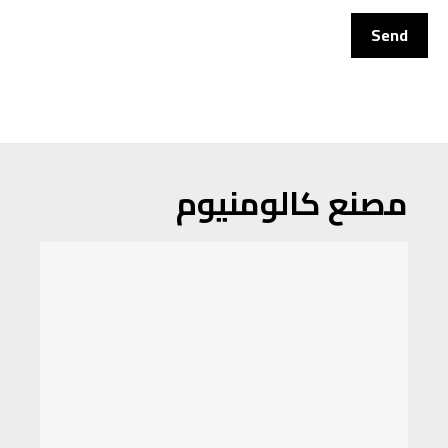
مصنع كالومنيوم