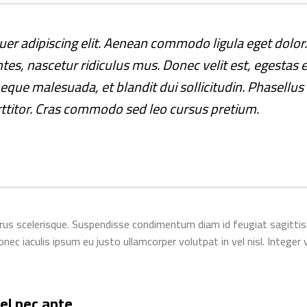
uer adipiscing elit. Aenean commodo ligula eget dolo
es, nascetur ridiculus mus. Donec velit est, egestas 
 neque malesuada, et blandit dui sollicitudin. Phasell
rttitor. Cras commodo sed leo cursus pretium.
us scelerisque. Suspendisse condimentum diam id feugiat sagittis. N
 iaculis ipsum eu justo ullamcorper volutpat in vel nisl. Integer ve
el nec ante.