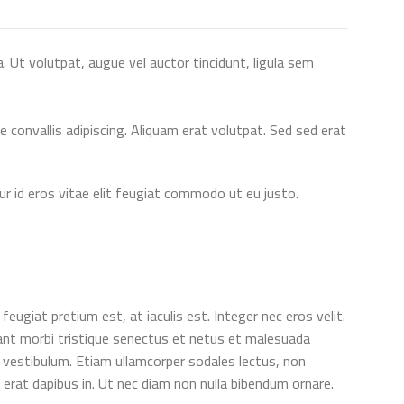
. Ut volutpat, augue vel auctor tincidunt, ligula sem
.
convallis adipiscing. Aliquam erat volutpat. Sed sed erat
tur id eros vitae elit feugiat commodo ut eu justo.
giat pretium est, at iaculis est. Integer nec eros velit.
bitant morbi tristique senectus et netus et malesuada
n vestibulum. Etiam ullamcorper sodales lectus, non
s erat dapibus in. Ut nec diam non nulla bibendum ornare.