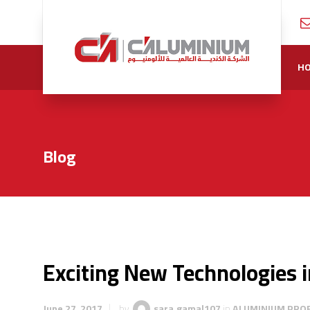
H
Blog
Exciting New Technologies
June 27, 2017
by
sara.gamal107
in
ALUMINIUM PROF