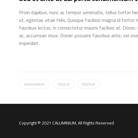
Proin dapibus, nunc ac tempor venenatis, tellus tortor h
ut, egestas vitae felis. Quisque facilisis magna id tort
faucibus lectus, in consectetur mauris facilisis at. Donec 
ac, accumsan risus. Donec posuere faucibus ante, vel vive
imperdiet.
Automative
Global
Market
Copyright © 2021 CALUMINIUM, All Rights Reserved