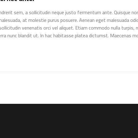
endrerit sem, a sollicitudin neque justo fermentum ante. Quisque 
or malesuada, at molestie purus posuere. Aenean eget malesuada odi
sollicitudin venenatis orci vel aliquet. Etiam commodo nulla turpis,
rra nunc blandit ut. In hac habitasse platea dictumst. Maecenas mol