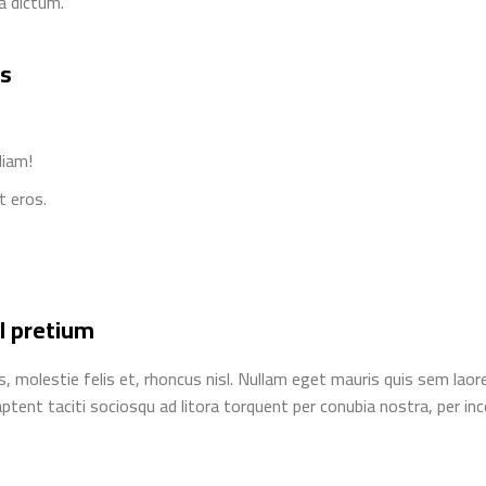
a dictum.
us
diam!
t eros.
Switch The Language
English
العربية
l pretium
, molestie felis et, rhoncus nisl. Nullam eget mauris quis sem laor
tent taciti sociosqu ad litora torquent per conubia nostra, per in