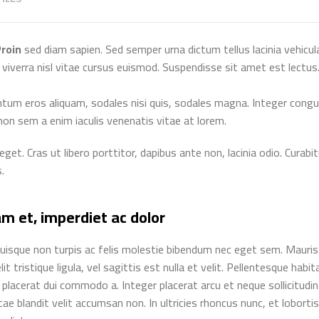
roin
sed diam sapien. Sed semper urna dictum tellus lacinia vehicula
 viverra nisl vitae cursus euismod. Suspendisse sit amet est lectus
um eros aliquam, sodales nisi quis, sodales magna. Integer congue 
non sem a enim iaculis venenatis vitae at lorem.
get. Cras ut libero porttitor, dapibus ante non, lacinia odio. Curabi
.
am et, imperdiet ac dolor
sque non turpis ac felis molestie bibendum nec eget sem. Mauris feu
t tristique ligula, vel sagittis est nulla et velit. Pellentesque ha
l placerat dui commodo a. Integer placerat arcu et neque sollicitudi
tae blandit velit accumsan non. In ultricies rhoncus nunc, et loborti