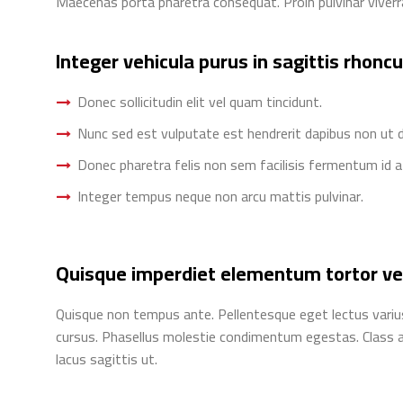
Maecenas porta pharetra consequat. Proin pulvinar viverr
Integer vehicula purus in sagittis rhonc
Donec sollicitudin elit vel quam tincidunt.
Nunc sed est vulputate est hendrerit dapibus non ut 
Donec pharetra felis non sem facilisis fermentum id a
Integer tempus neque non arcu mattis pulvinar.
Quisque imperdiet elementum tortor ve
Quisque non tempus ante. Pellentesque eget lectus varius
cursus. Phasellus molestie condimentum egestas. Class ap
lacus sagittis ut.