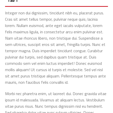
Tab 1
Integer non dui dignissim, tincidunt nibh eu, placerat purus.
Cras sit amet tellus tempor, pulvinar neque quis; lacinia
lorem. Nullam euismod, ante eget iaculis vulputate, lorem
felis maximus ligula, in consectetur arcu enim pulvinar est.
Nam vitae rhoncus libero, non tristique dui. Suspendisse a
sem ultrices, suscipit eros sit amet, fringilla turpis. Nunc et
tempor magna. Duis imperdiet tincidunt congue. Curabitur
pulvinar dui turpis, sed dapibus quam tristique at. Duis
commodo sem vel enim luctus imperdiet! Donec euismod
mollis aliquam! Ut cursus id turpis et molestie. Sed vel nisl
sit amet purus tristique aliquam. Pellentesque tempus ante
mauris, non faucibus felis convallis id.
Morbi nec pharetra enim, ut laoreet dui. Donec gravida vitae
ipsum id malesuada. Vivamus at aliquam lectus. Vestibulum
vitae purus risus. Nunc tempus dignissim nisl eu hendrerit.
Sed pharetra dolor vitae nunc rutrum ultricies. Donec