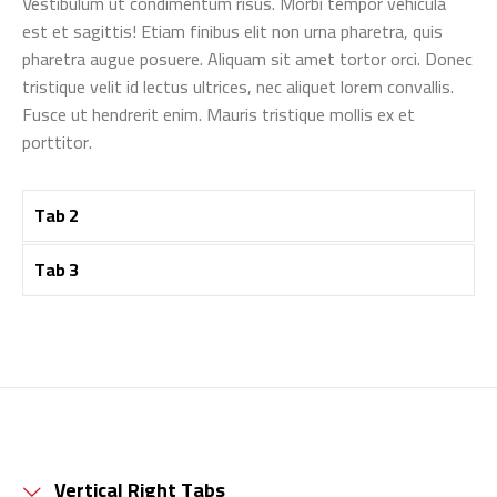
Vestibulum ut condimentum risus. Morbi tempor vehicula
est et sagittis! Etiam finibus elit non urna pharetra, quis
pharetra augue posuere. Aliquam sit amet tortor orci. Donec
tristique velit id lectus ultrices, nec aliquet lorem convallis.
Fusce ut hendrerit enim. Mauris tristique mollis ex et
porttitor.
Tab 2
Tab 3
Vertical Right Tabs