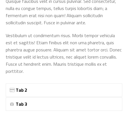
Quisque faucibus velit in cursus pulvinar. Sed consectetur,
nulla eu congue tempus, tellus turpis lobortis diam; a
fermentum erat nisi non quam! Aliquam sollicitudin
sollicitudin suscipit. Fusce in pulvinar ante.
Vestibulum ut condimentum risus. Morbi tempor vehicula
est et sagittis! Etiam finibus elit non urna pharetra, quis
pharetra augue posuere. Aliquam sit amet tortor orci. Donec
tristique velit id lectus ultrices, nec aliquet lorem convallis.
Fusce ut hendrerit enim. Mauris tristique mollis ex et
porttitor.
Tab 2
Tab 3
Switch The Language